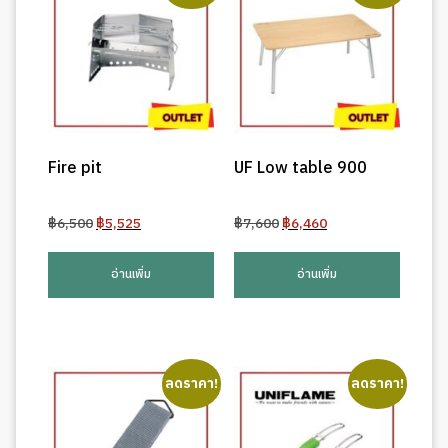
Fire pit
UF Low table 900
Original
Current
Original
Current
฿
6,500
฿
5,525
฿
7,600
฿
6,460
price
price
price
price
was:
is:
was:
is:
อ่านเพิ่ม
อ่านเพิ่ม
฿6,500.
฿5,525.
฿7,600.
฿6,460.
ลดราคา!
ลดราคา!