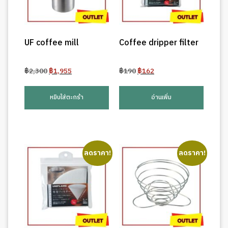
UF coffee mill
Coffee dripper filter
Original
Current
Original
Current
฿
2,300
฿
1,955
฿
190
฿
162
price
price
price
price
was:
is:
was:
is:
หยิบใส่ตะกร้า
อ่านเพิ่ม
฿2,300.
฿1,955.
฿190.
฿162.
ลดราคา!
ลดราคา!