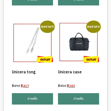
฿4,200.
฿3,570.
฿1,550.
฿1,318.
ลดราคา!
ลดราคา!
Unicera tong
Unicera case
Original
Current
Original
Current
฿
490
฿
417
฿
450
฿
383
price
price
price
price
was:
is:
was:
is:
อ่านเพิ่ม
อ่านเพิ่ม
฿490.
฿417.
฿450.
฿383.