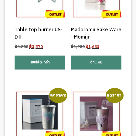
Table top burner US-
Madoromu Sake Ware
D Ⅱ
~Momiji~
Original
Current
Original
Current
฿
4,200
฿
3,570
฿
1,980
฿
1,683
price
price
price
price
was:
is:
was:
is:
หยิบใส่ตะกร้า
อ่านเพิ่ม
฿4,200.
฿3,570.
฿1,980.
฿1,683.
ลดราคา!
ลดราคา!