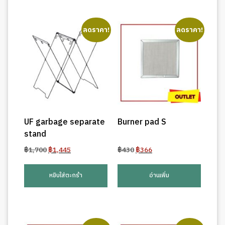
ลดราคา!
ลดราคา!
UF garbage separate
Burner pad S
stand
Original
Current
Original
Current
฿
1,700
฿
1,445
฿
430
฿
366
price
price
price
price
was:
is:
was:
is:
หยิบใส่ตะกร้า
อ่านเพิ่ม
฿1,700.
฿1,445.
฿430.
฿366.