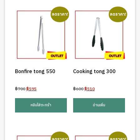
ลดราคา!
ลดราคา!
Bonfire tong 550
Cooking tong 300
Original
Current
Original
Current
฿
700
฿
595
฿
600
฿
510
price
price
price
price
was:
is:
was:
is:
หยิบใส่ตะกร้า
อ่านเพิ่ม
฿700.
฿595.
฿600.
฿510.
ลดราคา!
ลดราคา!