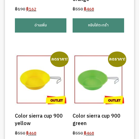
Original
Current
Original
Current
฿
190
฿
162
฿
550
฿
468
price
price
price
price
was:
is:
was:
is:
อ่านเพิ่ม
หยิบใส่ตะกร้า
฿190.
฿162.
฿550.
฿468.
ลดราคา!
ลดราคา!
Color sierra cup 900
Color sierra cup 900
yellow
green
Original
Current
Original
Current
฿
550
฿
468
฿
550
฿
468