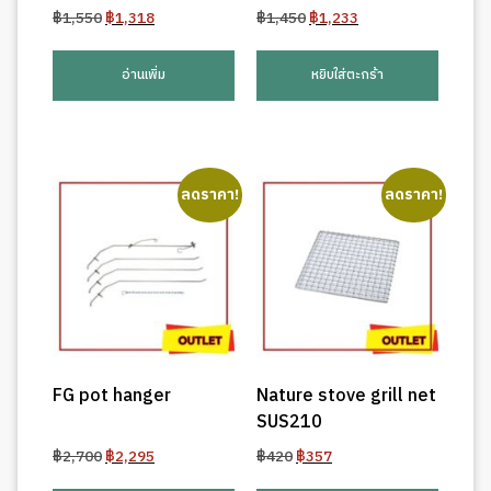
Original
Current
Original
Current
฿
1,550
฿
1,318
฿
1,450
฿
1,233
price
price
price
price
was:
is:
was:
is:
อ่านเพิ่ม
หยิบใส่ตะกร้า
฿1,550.
฿1,318.
฿1,450.
฿1,233.
ลดราคา!
ลดราคา!
FG pot hanger
Nature stove grill net
SUS210
Original
Current
Original
Current
฿
2,700
฿
2,295
฿
420
฿
357
price
price
price
price