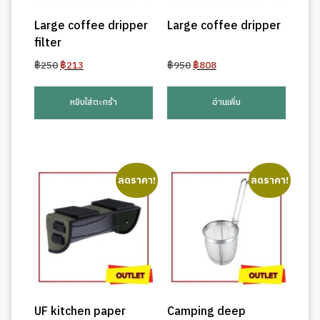
Large coffee dripper
Large coffee dripper
filter
Original
Current
Original
Current
฿
250
฿
213
฿
950
฿
808
price
price
price
price
was:
is:
was:
is:
หยิบใส่ตะกร้า
อ่านเพิ่ม
฿250.
฿213.
฿950.
฿808.
ลดราคา!
ลดราคา!
UF kitchen paper
Camping deep