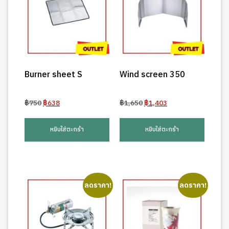
Burner sheet S
Wind screen 350
Original
Current
Original
Current
฿
750
฿
638
฿
1,650
฿
1,403
price
price
price
price
was:
is:
was:
is:
หยิบใส่ตะกร้า
หยิบใส่ตะกร้า
฿750.
฿638.
฿1,650.
฿1,403.
ลดราคา!
ลดราคา!