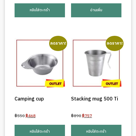
price
price
price
price
was:
is:
was:
is:
หยิบใส่ตะกร้า
อ่านเพิ่ม
฿550.
฿468.
฿550.
฿468.
ลดราคา!
ลดราคา!
Camping cup
Stacking mug 500 Ti
Original
Current
Original
Current
฿
550
฿
468
฿
890
฿
757
price
price
price
price
was:
is:
was:
is:
หยิบใส่ตะกร้า
หยิบใส่ตะกร้า
฿550.
฿468.
฿890.
฿757.