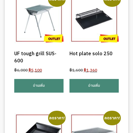
UF tough grill SUS-
Hot plate solo 250
600
Original
Current
Original
Current
฿
6,000
฿
5,100
฿
1,600
฿
1,360
price
price
price
price
was:
is:
was:
is:
อ่านเพิ่ม
อ่านเพิ่ม
฿6,000.
฿5,100.
฿1,600.
฿1,360.
ลดราคา!
ลดราคา!