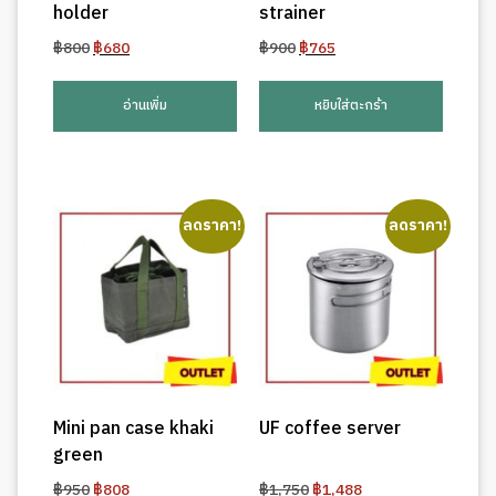
holder
strainer
Original
Current
Original
Current
฿
800
฿
680
฿
900
฿
765
price
price
price
price
was:
is:
was:
is:
อ่านเพิ่ม
หยิบใส่ตะกร้า
฿800.
฿680.
฿900.
฿765.
ลดราคา!
ลดราคา!
Mini pan case khaki
UF coffee server
green
Original
Current
Original
Current
฿
950
฿
808
฿
1,750
฿
1,488