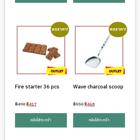
ลดราคา!
ลดราคา!
Fire starter 36 pcs
Wave charcoal scoop
Original
Current
Original
Current
฿
490
฿
417
฿
550
฿
468
price
price
price
price
was:
is:
was:
is:
หยิบใส่ตะกร้า
หยิบใส่ตะกร้า
฿490.
฿417.
฿550.
฿468.