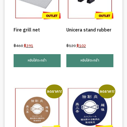
Fire grill net
Unicera stand rubber
Original
Current
Original
Current
฿
460
฿
391
฿
120
฿
102
price
price
price
price
was:
is:
was:
is:
หยิบใส่ตะกร้า
หยิบใส่ตะกร้า
฿460.
฿391.
฿120.
฿102.
ลดราคา!
ลดราคา!