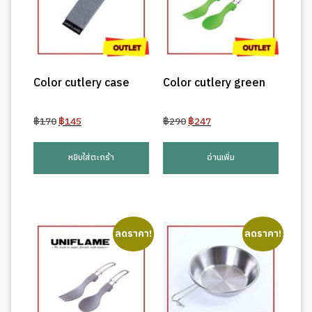
Color cutlery case
Color cutlery green
Original
Current
Original
Current
฿
170
฿
145
฿
290
฿
247
price
price
price
price
was:
is:
was:
is:
หยิบใส่ตะกร้า
อ่านเพิ่ม
฿170.
฿145.
฿290.
฿247.
ลดราคา!
ลดราคา!