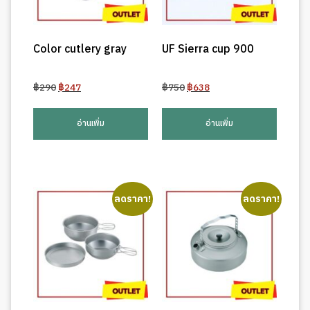
Color cutlery gray
UF Sierra cup 900
Original
Current
Original
Current
฿
290
฿
247
฿
750
฿
638
price
price
price
price
was:
is:
was:
is:
อ่านเพิ่ม
อ่านเพิ่ม
฿290.
฿247.
฿750.
฿638.
ลดราคา!
ลดราคา!