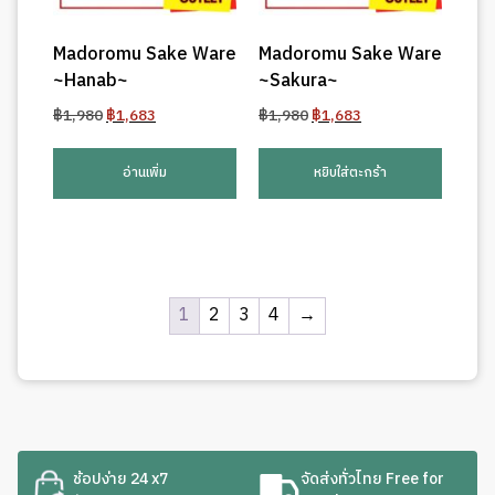
Madoromu Sake Ware
Madoromu Sake Ware
~Hanab~
~Sakura~
Original
Current
Original
Current
฿
1,980
฿
1,683
฿
1,980
฿
1,683
price
price
price
price
was:
is:
was:
is:
อ่านเพิ่ม
หยิบใส่ตะกร้า
฿1,980.
฿1,683.
฿1,980.
฿1,683.
1
2
3
4
→
ช้อปง่าย 24 x7
จัดส่งทั่วไทย Free for