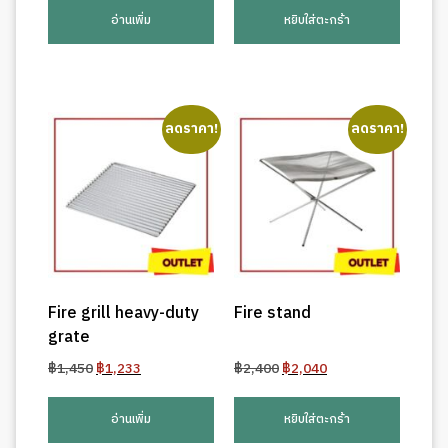
was:
is:
was:
is:
อ่านเพิ่ม
หยิบใส่ตะกร้า
฿2,700.
฿2,295.
฿420.
฿357.
ลดราคา!
ลดราคา!
Fire grill heavy-duty
Fire stand
grate
Original
Current
Original
Current
฿
1,450
฿
1,233
฿
2,400
฿
2,040
price
price
price
price
was:
is:
was:
is:
อ่านเพิ่ม
หยิบใส่ตะกร้า
฿1,450.
฿1,233.
฿2,400.
฿2,040.