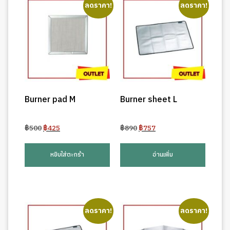
ลดราคา!
ลดราคา!
Burner pad M
Burner sheet L
Original
Current
Original
Current
฿
500
฿
425
฿
890
฿
757
price
price
price
price
was:
is:
was:
is:
หยิบใส่ตะกร้า
อ่านเพิ่ม
฿500.
฿425.
฿890.
฿757.
ลดราคา!
ลดราคา!