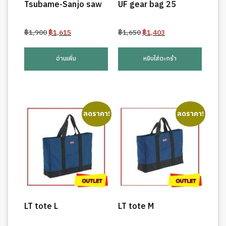
Tsubame-Sanjo saw
UF gear bag 25
Original
Current
Original
Current
฿
1,900
฿
1,615
฿
1,650
฿
1,403
price
price
price
price
was:
is:
was:
is:
อ่านเพิ่ม
หยิบใส่ตะกร้า
฿1,900.
฿1,615.
฿1,650.
฿1,403.
ลดราคา!
ลดราคา!
LT tote L
LT tote M