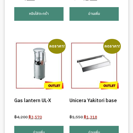
price
price
price
price
was:
is:
was:
is:
หยิบใส่ตะกร้า
อ่านเพิ่ม
฿950.
฿808.
฿1,750.
฿1,488.
ลดราคา!
ลดราคา!
Gas lantern UL-X
Unicera Yakitori base
Original
Current
Original
Current
฿
4,200
฿
3,570
฿
1,550
฿
1,318
price
price
price
price
was:
is:
was:
is:
อ่านเพิ่ม
อ่านเพิ่ม