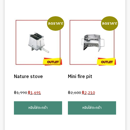
ลดราคา!
ลดราคา!
Nature stove
Mini fire pit
Original
Current
Original
Current
฿
1,990
฿
1,691
฿
2,600
฿
2,210
price
price
price
price
was:
is:
was:
is:
หยิบใส่ตะกร้า
หยิบใส่ตะกร้า
฿1,990.
฿1,691.
฿2,600.
฿2,210.