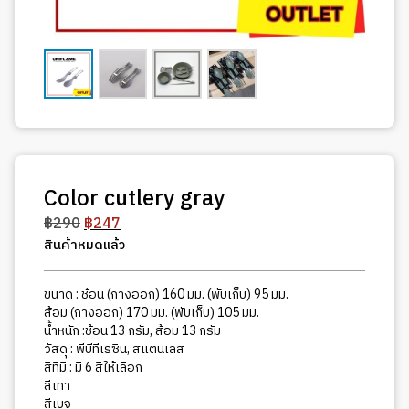
Color cutlery gray
Original
Current
฿
290
฿
247
price
price
สินค้าหมดแล้ว
was:
is:
฿290.
฿247.
ขนาด : ช้อน (กางออก) 160 มม. (พับเก็บ) 95 มม.
ส้อม (กางออก) 170 มม. (พับเก็บ) 105 มม.
น้ำหนัก :ช้อน 13 กรัม, ส้อม 13 กรัม
วัสดุ : พีบีทีเรซิน, สแตนเลส
สีที่มี : มี 6 สีให้เลือก
สีเทา
สีเบจ