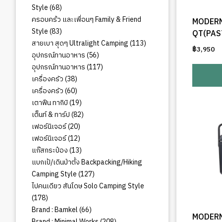
68
Style
68
สินค้า
ครอบคร้ว และเพื่อนๆ Family & Friend
MODERN
83
Style
83
QT(PAS
สินค้า
113
สายเบา สุดๆ Ultralight Camping
113
฿
3,950
สินค้า
56
อุปกรณ์ทานอาหาร
56
สินค้า
117
อุปกรณ์ทานอาหาร
117
สินค้า
38
เครื่องครัว
38
สินค้า
60
เครื่องครัว
60
สินค้า
19
เตาฟืน ทากิบิ
19
สินค้า
82
เต็นท์ & ทาร์ป
82
สินค้า
20
เฟอร์นิเจอร์
20
สินค้า
12
เฟอร์นิเจอร์
12
สินค้า
13
แก๊สกระป๋อง
13
สินค้า
แบกเป้/เดินป่าตั้ง Backpacking/Hiking
127
Camping Style
127
สินค้า
ไปคนเดียว สันโดษ Solo Camping Style
178
178
สินค้า
66
Brand : Bamkel
66
MODERN
สินค้า
208
Brand : Minimal Works
208