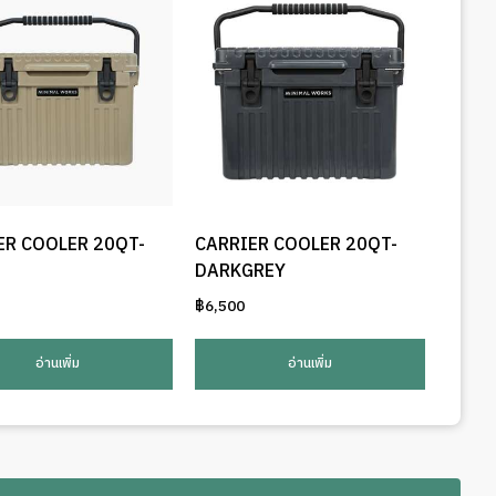
The
options
may
be
chosen
on
the
product
page
ER COOLER 20QT-
CARRIER COOLER 20QT-
DARKGREY
฿
6,500
อ่านเพิ่ม
อ่านเพิ่ม