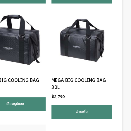
BIG COOLING BAG
MEGA BIG COOLING BAG
30L
This
฿
2,790
product
เลือกรูปแบบ
has
อ่านเพิ่ม
multiple
variants.