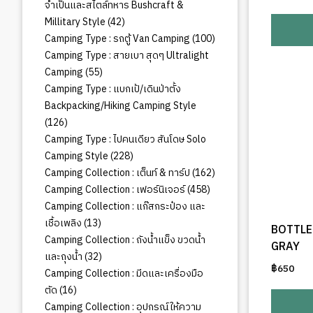
จำเป็นและสไตล์ทหาร Bushcraft &
42
Millitary Style
42
สินค้า
100
Camping Type : รถตู้ Van Camping
100
สินค้า
Camping Type : สายเบา สุดๆ Ultralight
55
Camping
55
สินค้า
Camping Type : แบกเป้/เดินป่าตั้ง
Backpacking/Hiking Camping Style
126
126
สินค้า
Camping Type : ไปคนเดียว สันโดษ Solo
228
Camping Style
228
สินค้า
162
Camping Collection : เต็นท์ & ทาร์ป
162
สินค้า
458
Camping Collection : เฟอร์นิเจอร์
458
สินค้า
Camping Collection : แก๊สกระป๋อง และ
13
เชื้อเพลิง
13
BOTTLE
สินค้า
Camping Collection : ถังน้ำแข็ง ขวดน้ำ
GRAY
32
และถุงน้ำ
32
฿
650
สินค้า
Camping Collection : มีดและเครื่องมือ
16
ตัด
16
สินค้า
Camping Collection : อุปกรณ์ให้ความ