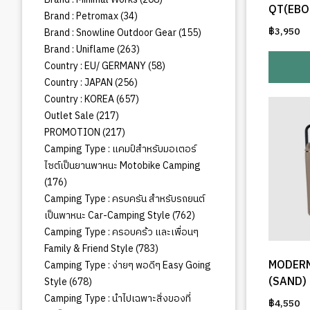
QT(EBO
สินค้า
34
Brand : Petromax
34
สินค้า
155
฿
3,950
Brand : Snowline Outdoor Gear
155
สินค้า
263
Brand : Uniflame
263
สินค้า
58
Country : EU/ GERMANY
58
สินค้า
256
Country : JAPAN
256
สินค้า
657
Country : KOREA
657
สินค้า
217
Outlet Sale
217
สินค้า
217
PROMOTION
217
สินค้า
Camping Type : แคมป์สำหรับมอเตอร์
ไซต์เป็นยานพาหนะ Motobike Camping
176
176
สินค้า
Camping Type : ครบครัน สำหรับรถยนต์
762
เป็นพาหนะ Car-Camping Style
762
สินค้า
Camping Type : ครอบคร้ว และเพื่อนๆ
783
Family & Friend Style
783
สินค้า
MODERN
Camping Type : ง่ายๆ พอดีๆ Easy Going
678
(SAND)
Style
678
สินค้า
Camping Type : นำไปเฉพาะสิ่งของที่
฿
4,550