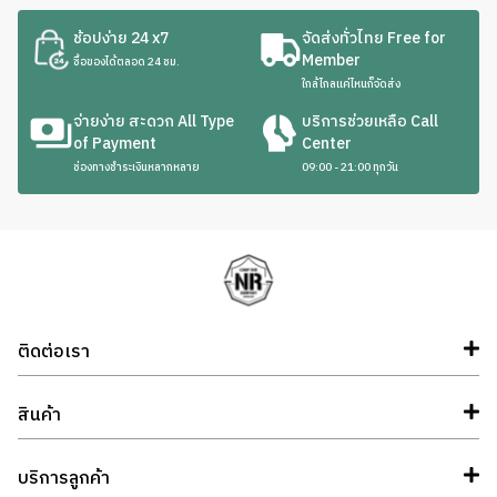
Contact: 065 983 9659 นนทบุรี
ช้อปง่าย 24 x7
จัดส่งทั่วไทย Free for
Member
ซื้อของได้ตลอด 24 ชม.
Wandara walkabout gear. บางเสาธง สมุทรปราการ
ใกล้ไกลแค่ไหนก็จัดส่ง
Contact: 061 639 9523 สมุทรปราการ
จ่ายง่าย สะดวก All Type
บริการช่วยเหลือ Call
of Payment
Center
JEEP FRESH MILK Camping ภาคกลาง (นครปฐม)
ช่องทางชำระเงินหลากหลาย
09:00 - 21:00 ทุกวัน
Contact: 0897750802 (นครปฐม)
Basecamp Outdoor ภาคกลาง กาญจนบุรี
Contact: 0983347555 (ปากแพรก เมือง กาญจนบุรี)
Hype outdoor ทับมา ระยอง
ติดต่อเรา
Contact: 0625398666 (ทับมา ระยอง)
สินค้า
Mister camping chumphon
Contact: 0927944919 บางลึก เมือง ชุมพร
บริการลูกค้า