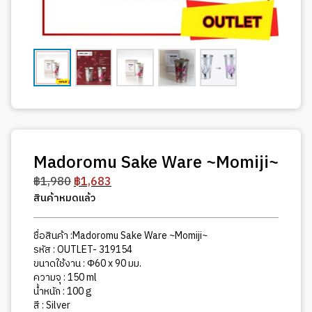
Madoromu Sake Ware ~Momiji~
Original
Current
฿
1,980
฿
1,683
price
price
สินค้าหมดแล้ว
was:
is:
฿1,980.
฿1,683.
ชื่อสินค้า :Madoromu Sake Ware ~Momiji~
รหัส : OUTLET- 319154
ขนาดใช้งาน : Φ60 x 90 มม.
ความจุ : 150 ml
น้ำหนัก : 100 g
สี : Silver