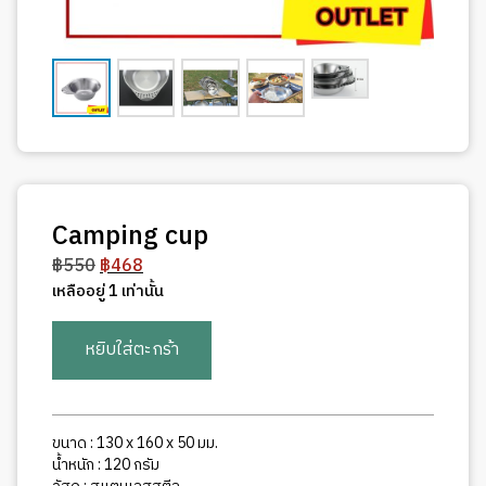
Camping cup
Original
Current
฿
550
฿
468
price
price
เหลืออยู่ 1 เท่านั้น
was:
is:
จำนวน
฿550.
฿468.
หยิบใส่ตะกร้า
Camping
cup
ชิ้น
ขนาด : 130 x 160 x 50 มม.
น้ำหนัก : 120 กรัม