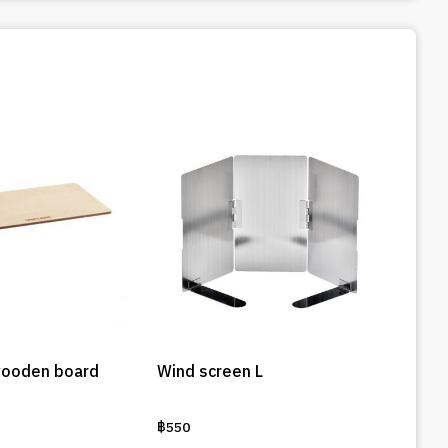
wooden board
Wind screen L
฿
550