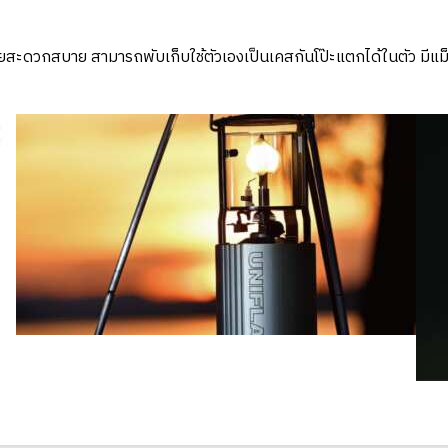
สะดวกสบาย สามารถพับเก็บใช้ตัวเองเป็นเคสกันโป๊ะแตกได้ในตัว มีแม็ค