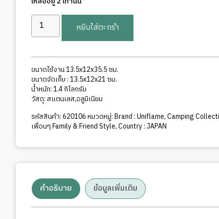
เหลืออยู่ 2 เท่านั้น
จำนวน
หยิบใส่ตะกร้า
Gas
lantern
UL-
X
ขนาดใช้งาน 13.5x12x35.5 ซม.
ชิ้น
ขนาดจัดเก็บ : 13.5x12x21 ซม.
น้ำหนัก: 1.4 กิโลกรัม
วัสดุ: สแตนเลส,อลูมิเนียม
รหัสสินค้า:
620106
หมวดหมู่:
Brand : Uniflame
,
Camping Collecti
เพื่อนๆ Family & Friend Style
,
Country : JAPAN
คำอธิบาย
ข้อมูลเพิ่มเติม