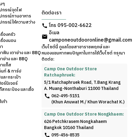
่นๆ
ุปกรณ์จุดไฟ
ติดต่อเรา
อุปกรณ์ทานอาหาร
ุปกรณ์ให้ความสว่าง
โทร 095-002-6622
อีเมล
รื่องครัว
camponeoutdooronline@gmail.com
ครื่องนอน
ตา
เว็บไซต์นี้ ดูแลโดยสาขาราชพฤกษ์ และ
ตาฟืน เตาย่าง และ BBQ
หนองแขมหากพบปัญหาในการใช้เว็บไซต์ กรุณา
ตาย่าง และ BBQ
ติดต่อ:
ตาแก็ส
Camp One Outdoor Store
็นท์ & ทาร์ป
Ratchaphruek:
้และกระเป๋า
5/1 Ratchaphruek Road, T.Bang Krang
อร์นิเจอร์
A. Muang-Nonthaburi 11000 Thailand
๊สกระป๋อง และเชื้อ
062-495-5151
เท้า
(Khun Anuwat M./ Khun Worachat K.)
Camp One Outdoor Store Nongkhaem:
626 Petchkrasem Nongkahaem
Bangkok 10160 Thailand
095-456-8535