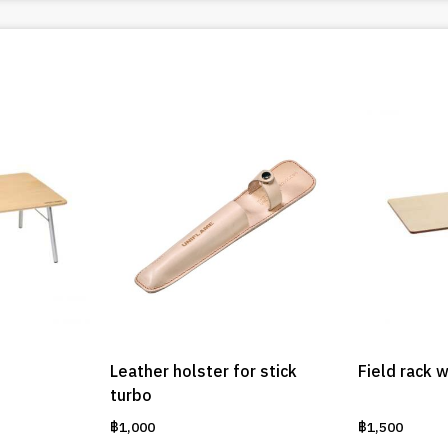
Leather holster for stick
Field rack 
turbo
฿
1,000
฿
1,500