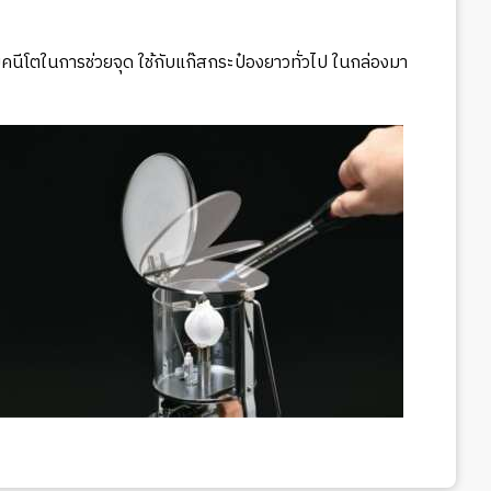
นีโตในการช่วยจุด ใช้กับแก๊สกระป๋องยาวทั่วไป ในกล่องมา