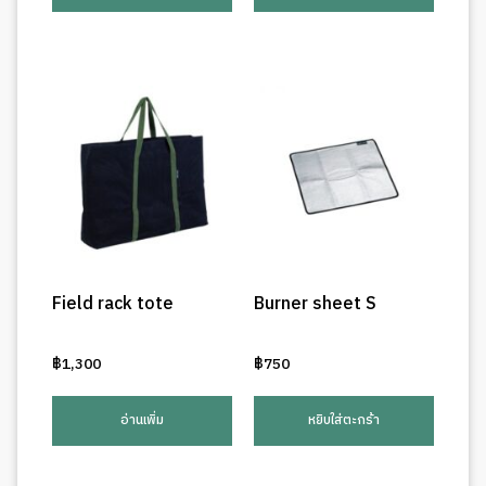
Field rack tote
Burner sheet S
฿
1,300
฿
750
อ่านเพิ่ม
หยิบใส่ตะกร้า