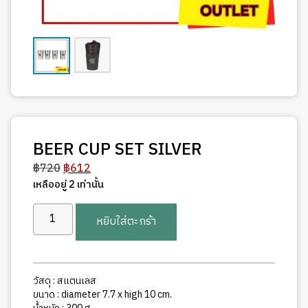
BEER CUP SET SILVER
Original
Current
฿
720
฿
612
price
price
เหลืออยู่ 2 เท่านั้น
was:
is:
จำนวน
฿720.
฿612.
หยิบใส่ตะกร้า
BEER
CUP
SET
SILVER
วัสดุ : สแตนเลส
ชิ้น
ขนาด : diameter 7.7 x high 10 cm.