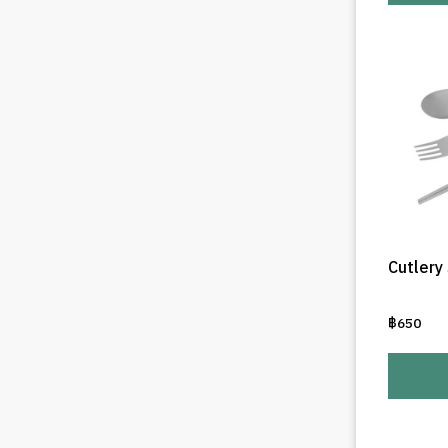
Cutlery
฿
650