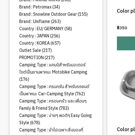
สินค้า
34
Brand : Petromax
34
Color p
สินค้า
155
Brand : Snowline Outdoor Gear
155
สินค้า
263
Brand : Uniflame
263
สินค้า
฿
350
58
Country : EU/ GERMANY
58
สินค้า
256
Country : JAPAN
256
สินค้า
657
Country : KOREA
657
สินค้า
217
Outlet Sale
217
สินค้า
217
PROMOTION
217
สินค้า
Camping Type : แคมป์สำหรับมอเตอร์
ไซต์เป็นยานพาหนะ Motobike Camping
176
176
สินค้า
Camping Type : ครบครัน สำหรับรถยนต์
762
เป็นพาหนะ Car-Camping Style
762
สินค้า
Camping Type : ครอบคร้ว และเพื่อนๆ
783
Family & Friend Style
783
สินค้า
Camping Type : ง่ายๆ พอดีๆ Easy Going
678
Style
678
สินค้า
Color p
Camping Type : นำไปเฉพาะสิ่งของที่