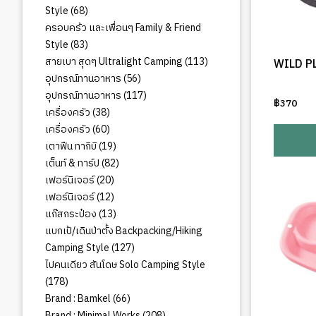
68
Style
68
สินค้า
ครอบคร้ว และเพื่อนๆ Family & Friend
83
Style
83
สินค้า
113
สายเบา สุดๆ Ultralight Camping
113
WILD P
สินค้า
56
อุปกรณ์ทานอาหาร
56
สินค้า
117
อุปกรณ์ทานอาหาร
117
฿
370
สินค้า
38
เครื่องครัว
38
สินค้า
60
เครื่องครัว
60
สินค้า
19
เตาฟืน ทากิบิ
19
สินค้า
82
เต็นท์ & ทาร์ป
82
สินค้า
20
เฟอร์นิเจอร์
20
สินค้า
12
เฟอร์นิเจอร์
12
สินค้า
13
แก๊สกระป๋อง
13
สินค้า
แบกเป้/เดินป่าตั้ง Backpacking/Hiking
127
Camping Style
127
สินค้า
ไปคนเดียว สันโดษ Solo Camping Style
178
178
สินค้า
66
Brand : Bamkel
66
สินค้า
208
Brand : Minimal Works
208