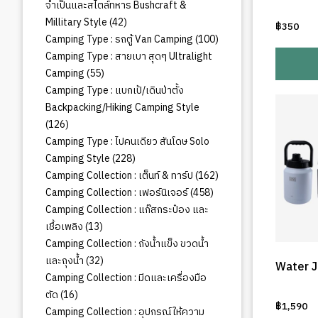
จำเป็นและสไตล์ทหาร Bushcraft &
42
Millitary Style
42
฿
350
สินค้า
100
Camping Type : รถตู้ Van Camping
100
สินค้า
Camping Type : สายเบา สุดๆ Ultralight
55
Camping
55
สินค้า
Camping Type : แบกเป้/เดินป่าตั้ง
Backpacking/Hiking Camping Style
126
126
สินค้า
Camping Type : ไปคนเดียว สันโดษ Solo
228
Camping Style
228
สินค้า
162
Camping Collection : เต็นท์ & ทาร์ป
162
สินค้า
458
Camping Collection : เฟอร์นิเจอร์
458
สินค้า
Camping Collection : แก๊สกระป๋อง และ
13
เชื้อเพลิง
13
สินค้า
Camping Collection : ถังน้ำแข็ง ขวดน้ำ
32
และถุงน้ำ
32
Water J
สินค้า
Camping Collection : มีดและเครื่องมือ
16
ตัด
16
฿
1,590
สินค้า
Camping Collection : อุปกรณ์ให้ความ