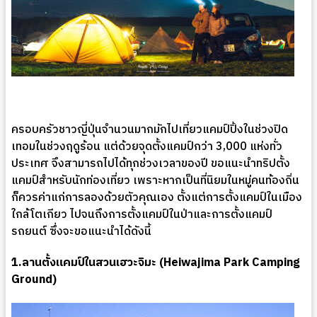
ครอบครัวชาวญี่ปุ่นจำนวนมากมักไปเที่ยวแคมป์ปิ้งในช่วงปิด
เทอมในช่วงฤดูร้อน แต่ด้วยจุดตั้งแคมป์กว่า 3,000 แห่งทั่ว
ประเทศ จึงสามารถไปได้ทุกช่วงเวลาของปี ขอแนะนำทริปตั้ง
แคมป์สำหรับนักท่องเที่ยว เพราะหากเป็นที่นิยมในหมู่คนท้องถิ่น
ก็ควรค่าแก่การลองด้วยตัวคุณเอง ตั้งแต่การตั้งแคมป์ในเมือง
ใกล้โตเกียว ไปจนถึงการตั้งแคมป์ในป่าและการตั้งแคมป์
รถยนต์ ซึ่งจะขอแนะนำได้ดังนี้
1.ลานตั้งแคมป์ในสวนเฮวะจิมะ (Heiwajima Park Camping
Ground)