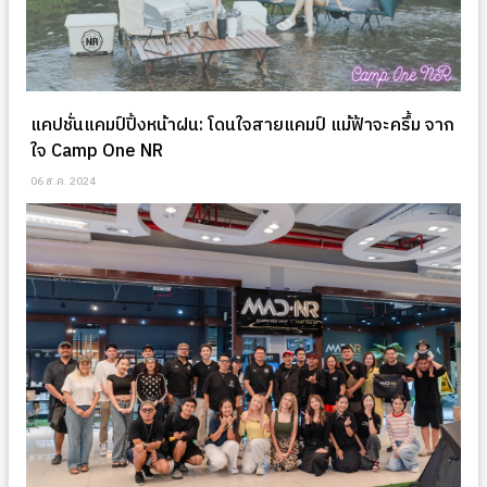
แคปชั่นแคมป์ปิ้งหน้าฝน: โดนใจสายแคมป์ แม้ฟ้าจะครึ้ม จาก
ใจ Camp One NR
06 ส.ค. 2024