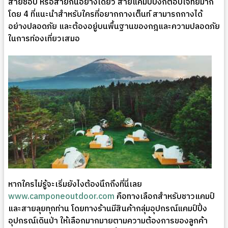
สายช้อป หรือสายกินอย่างเดียว สายแคมป์ปิ้งก็ตอบโจทย์มาก
โดย 4 ที่แนะนำสำหรับใครที่อยากกางเต็นท์ สามารถกางได้
อย่างปลอดภัย และต้องอยู่บนพื้นฐานของกฎและความปลอดภัย
ในการท่องเที่ยวเสมอ
หากใครไม่รู้จะเริ่มยังไงต้องนึกถึงที่นี่เลย
www.camponeoutdoor.com
คือทางเลือกสำหรับชาวแคมป์
และสายลุยทุกท่าน โดยทางร้านมีสินค้ากลุ่มอุปกรณ์แคมป์ปิ้ง
อุปกรณ์เดินป่า ให้เลือกมากมายตามความต้องการของลูกค้า