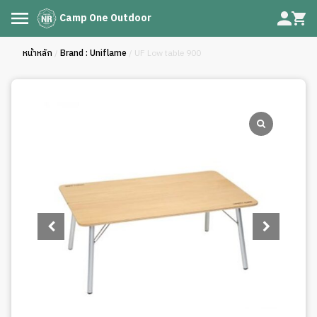
Camp One Outdoor
หน้าหลัก
/
Brand : Uniflame
/ UF Low table 900