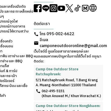
ดและเครื่องมือตัด
ม้อ และกระทะเหล็กหล่อ
่นๆ
ุปกรณ์จุดไฟ
ติดต่อเรา
อุปกรณ์ทานอาหาร
ุปกรณ์ให้ความสว่าง
โทร 095-002-6622
อีเมล
รื่องครัว
camponeoutdooronline@gmail.com
ครื่องนอน
ตา
เว็บไซต์นี้ ดูแลโดยสาขาราชพฤกษ์ และ
ตาฟืน เตาย่าง และ BBQ
หนองแขมหากพบปัญหาในการใช้เว็บไซต์ กรุณา
ตาย่าง และ BBQ
ติดต่อ:
ตาแก็ส
Camp One Outdoor Store
็นท์ & ทาร์ป
Ratchaphruek:
้และกระเป๋า
5/1 Ratchaphruek Road, T.Bang Krang
อร์นิเจอร์
A. Muang-Nonthaburi 11000 Thailand
๊สกระป๋อง และเชื้อ
062-495-5151
เท้า
(Khun Anuwat M./ Khun Worachat K.)
Camp One Outdoor Store Nongkhaem: