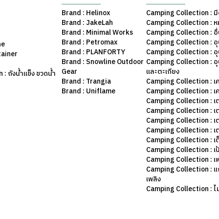
Brand : Helinox
Camping Collection : มี
Brand : JakeLah
Camping Collection : ห
Brand : Minimal Works
Camping Collection : อื
Brand : Petromax
Camping Collection : อ
ne
Brand : PLANFORTY
Camping Collection : 
tainer
Brand : Snowline Outdoor
Camping Collection : อ
Gear
และตะเกียง
: ถังน้ำแข็ง ขวดน้ำ
Brand : Trangia
Camping Collection : เค
Brand : Uniflame
Camping Collection : เ
Camping Collection : เ
Camping Collection : เ
Camping Collection : เ
Camping Collection : เ
Camping Collection : เต
Camping Collection : เป
Camping Collection : เฟ
Camping Collection : แก
เพลิง
Camping Collection : ไม้