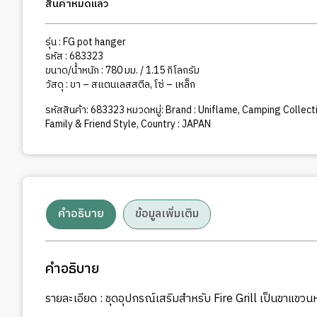
สินค้าหมดแล้ว
รุ่น : FG pot hanger
รหัส : 683323
ขนาด/น้ำหนัก : 780 มม. / 1.15 กิโลกรัม
วัสดุ : ขา – สแตนเลสสตีล, โซ่ – เหล็ก
รหัสสินค้า:
683323
หมวดหมู่:
Brand : Uniflame
,
Camping Collecti
Family & Friend Style
,
Country : JAPAN
คำอธิบาย
ข้อมูลเพิ่มเติม
คำอธิบาย
รายละเอียด : ชุดอุปกรณ์เสริมสำหรับ Fire Grill เป็นขาแข