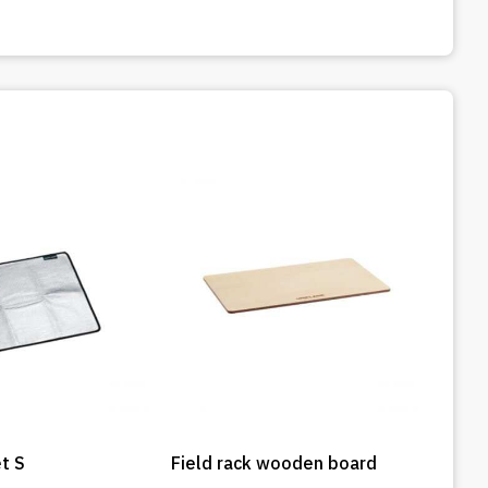
t S
Field rack wooden board