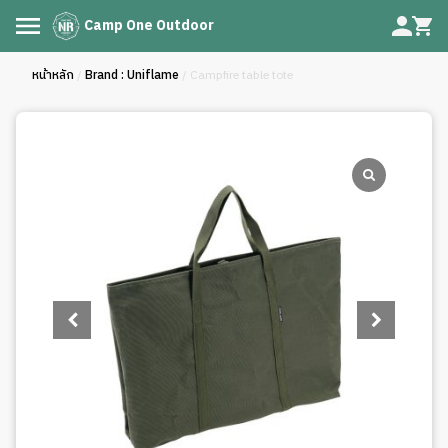
Camp One Outdoor
หน้าหลัก
/
Brand : Uniflame
/ Campfire table tote