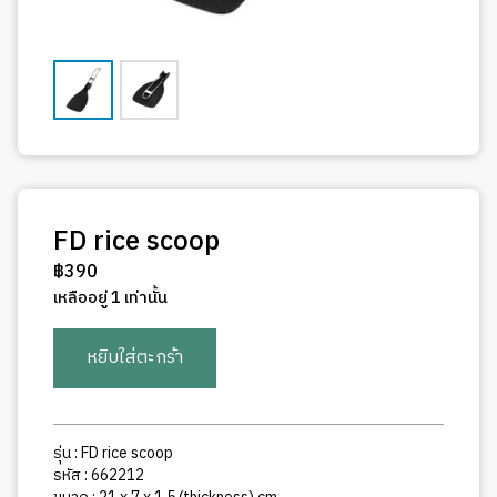
FD rice scoop
฿
390
เหลืออยู่ 1 เท่านั้น
จำนวน
หยิบใส่ตะกร้า
FD
rice
scoop
ชิ้น
รุ่น : FD rice scoop
รหัส : 662212