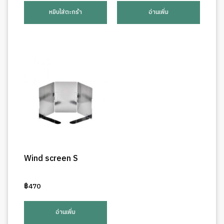
หยิบใส่ตะกร้า
อ่านเพิ่ม
Wind screen S
฿
470
อ่านเพิ่ม