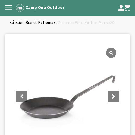
Camp One Outdoor
หน้าหลัก
/
Brand : Petromax
/ Petromax Wrought-Iron Pan sp20