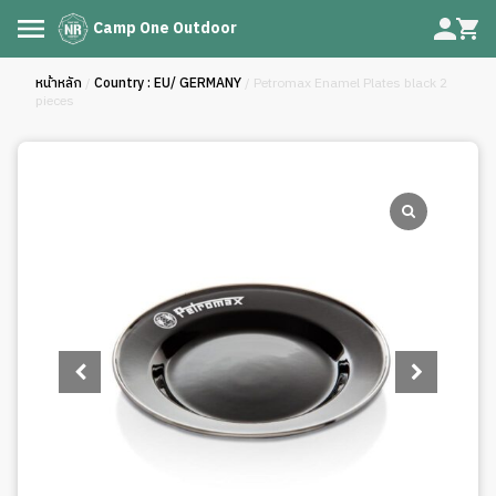
Camp One Outdoor
หน้าหลัก
/
Country : EU/ GERMANY
/ Petromax Enamel Plates black 2
pieces