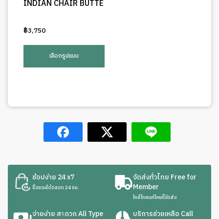
INDIAN CHAIR BUTTE
฿
3,750
This
product
เลือกรูปแบบ
has
multiple
variants.
The
options
may
be
chosen
on
the
ช้อปง่าย 24 x7
จัดส่งทั่วไทย Free for
product
Member
ซื้อของได้ตลอด 24 ชม.
page
ใกล้ไกลแค่ไหนก็จัดส่ง
จ่ายง่าย สะดวก All Type
บริการช่วยเหลือ Call