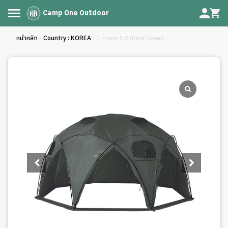
Camp One Outdoor
หน้าหลัก
/
Country : KOREA
/ J.crown 5.0 (Dark Green)