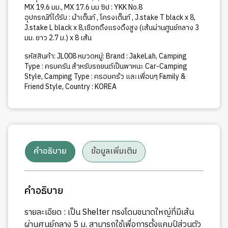
MX 19.6 มม., MX 17.6 มม ซิป : YKK No.8
อุปกรณ์ที่ได้รับ : ผ้าเต็นท์ , โครงเต็นท์ , J.stake T black x 8,
J.stake L black x 8,เชือกดึงแรงดึงสูง (เส้นผ่านศูนย์กลาง 3
มม. ยาว 2.7 ม.) x 8 เส้น
รหัสสินค้า:
JL008
หมวดหมู่:
Brand : JakeLah
,
Camping
Type : ครบครัน สำหรับรถยนต์เป็นพาหนะ Car-Camping
Style
,
Camping Type : ครอบคร้ว และเพื่อนๆ Family &
Friend Style
,
Country : KOREA
คำอธิบาย
ข้อมูลเพิ่มเติม
คำอธิบาย
รายละเอียด : เป็น Shelter ทรงโดมขนาดใหญ่ที่มีเส้น
ผ่านศูนย์กลาง 5 ม. สามารถใช้เพื่อการตั้งแคมป์ส่วนตัว