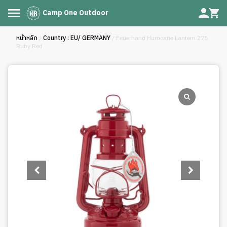
Camp One Outdoor
หน้าหลัก
/
Country : EU/ GERMANY
/ Feuerhand Hurricane Lantern 276
Ruby Red