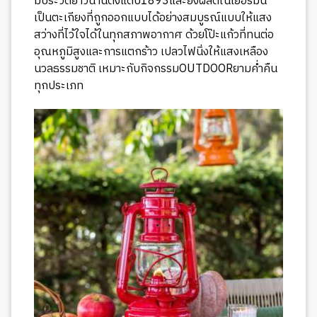
มีประวัติยาวนานตั้งแต่ปี1893และยังผลิตในเยอรมัน
เป็นตะเกียงที่ถูกออกแบบได้อย่างสมบูรณ์แบบให้แสง
สว่างที่ไว้ใจได้ในทุกสภาพอากาศ ด้วยโป๊ะแก้วที่ทนต่อ
อุณหภูมิสูงและการแตกร้าว เปลวไฟนิ่งให้แสงเหลือง
นวลธรรมชาติ เหมาะกับกิจกรรมOUTDOORยามค่ำคืน
ทุกประเภท