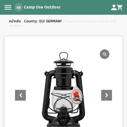
Camp One Outdoor
หน้าหลัก
/
Country : EU/ GERMANY
/ Feuerhand Hurricane Lantern 276
Jet Black