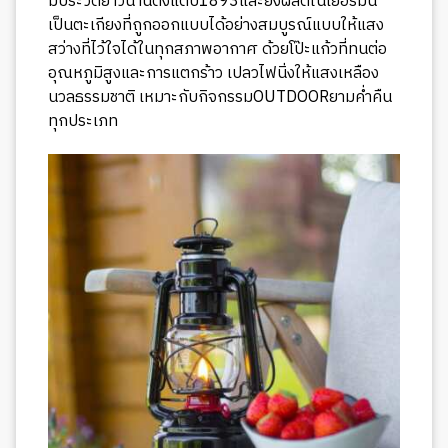
มีประวัติยาวนานตั้งแต่ปี1893และยังผลิตในเยอรมัน
เป็นตะเกียงที่ถูกออกแบบได้อย่างสมบูรณ์แบบให้แสง
สว่างที่ไว้ใจได้ในทุกสภาพอากาศ ด้วยโป๊ะแก้วที่ทนต่อ
อุณหภูมิสูงและการแตกร้าว เปลวไฟนิ่งให้แสงเหลือง
นวลธรรมชาติ เหมาะกับกิจกรรมOUTDOORยามค่ำคืน
ทุกประเภท