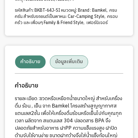
รหัสสินค้า:
BKBT-64J-SI
หมวดหมู่:
Brand : Bamkel
,
ครบ
ครัน สำหรับรถยนต์เป็นพาหนะ Car-Camping Style
,
ครอบ
คร้ว และเพื่อนๆ Family & Friend Style
,
เฟอร์นิเจอร์
คำอธิบาย
ข้อมูลเพิ่มเติม
คำอธิบาย
รายละเอียด :ขวดหรือเหยือกน้ำขนาดใหญ่ สำหรับเครื่อง
ดื่ม ร้อน , เย็น จาก Bamkel โครงสร้างสูญญากาศส
แตนเลส2ชั้น เพื่อให้เครื่องดื่มร้อนหรือเย็นไปกับคุณทุก
เวลา ผลิตจาก สแตนเลส 304 ปลอดสาร BPA จึง
ปลอดภัยสำหรับอาหาร ฝาPP ความแข็งแรงสูง ฝาปิด
ด้ามจับใช้งานง่าย ขนาดฝากว้างจึงใส่น้ำแข็งก้อนใหญ่