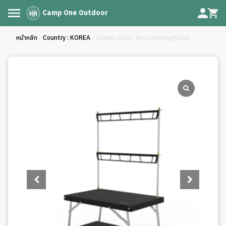
Camp One Outdoor
หน้าหลัก
/
Country : KOREA
/ Golden Gate / Non painting(Black)