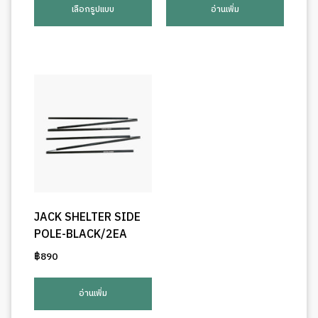
product
เลือกรูปแบบ
อ่านเพิ่ม
has
multiple
variants.
The
options
may
be
chosen
on
the
product
page
JACK SHELTER SIDE
POLE-BLACK/2EA
฿
890
อ่านเพิ่ม