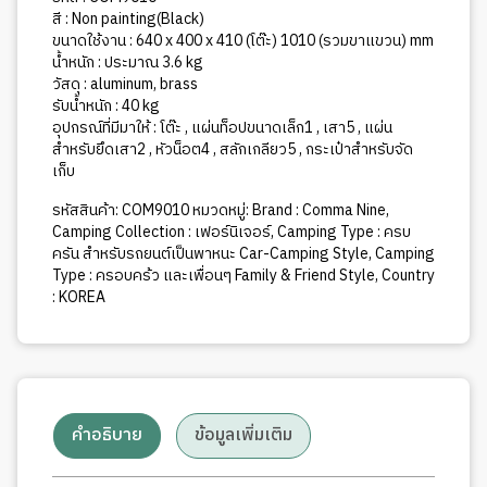
สี : Non painting(Black)
ขนาดใช้งาน : 640 x 400 x 410 (โต๊ะ) 1010 (รวมขาแขวน) mm
น้ำหนัก : ประมาณ 3.6 kg
วัสดุ : aluminum, brass
รับน้ำหนัก : 40 kg
อุปกรณ์ที่มีมาให้ : โต๊ะ , แผ่นท็อปขนาดเล็ก1 , เสา5 , แผ่น
สำหรับยึดเสา2 , หัวน็อต4 , สลักเกลียว5 , กระเป๋าสำหรับจัด
เก็บ
รหัสสินค้า:
COM9010
หมวดหมู่:
Brand : Comma Nine
,
Camping Collection : เฟอร์นิเจอร์
,
Camping Type : ครบ
ครัน สำหรับรถยนต์เป็นพาหนะ Car-Camping Style
,
Camping
Type : ครอบคร้ว และเพื่อนๆ Family & Friend Style
,
Country
: KOREA
คำอธิบาย
ข้อมูลเพิ่มเติม