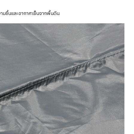
วามชื้นและอากาศเย็นจากพื้นดิน