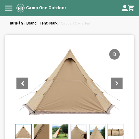
Camp One Outdoor
หน้าหลัก
/
Brand : Tent-Mark
/ Circus TC＋ / Tent