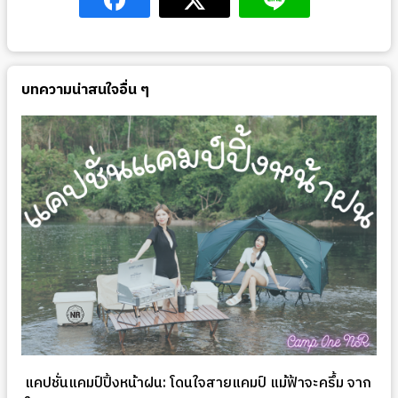
บทความน่าสนใจอื่น ๆ
แคปชั่นแคมป์ปิ้งหน้าฝน: โดนใจสายแคมป์ แม้ฟ้าจะครึ้ม จาก