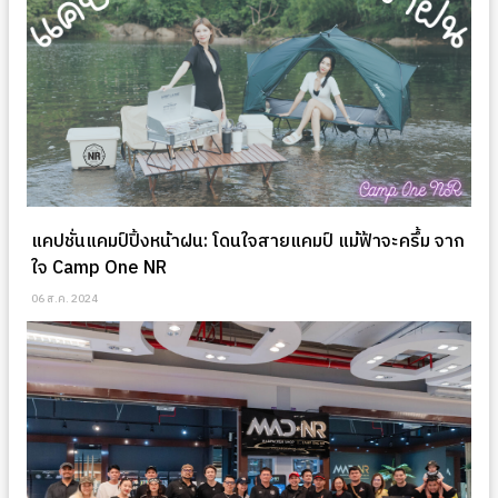
แคปชั่นแคมป์ปิ้งหน้าฝน: โดนใจสายแคมป์ แม้ฟ้าจะครึ้ม จาก
ใจ Camp One NR
06 ส.ค. 2024