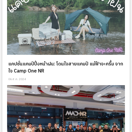
แคปชั่นแคมป์ปิ้งหน้าฝน: โดนใจสายแคมป์ แม้ฟ้าจะครึ้ม จาก
ใจ Camp One NR
06 ส.ค. 2024