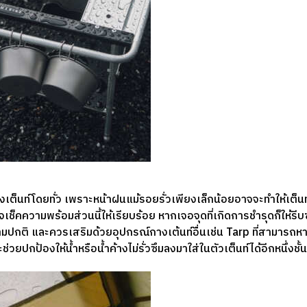
องเต็นท์โดยทั่ว เพราะหน้าฝนแม้รอยรั่วเพียงเล็กน้อยอาจจะทำให้เต็
ช็คความพร้อมส่วนนี้ให้เรียบร้อย หากเจอจุดที่เกิดการชำรุดก็ให้รีบซ่อ
ามปกติ และควรเสริมด้วยอุปกรณ์กางเต้นท์อื่นเช่น Tarp ที่สามารถหาซื
ช่วยปกป้องให้น้ำหรือน้ำค้างไม่รั่วซึมลงมาใส่ในตัวเต็นท์ได้อีกหนึ่งชั้น