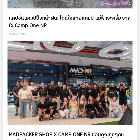
แคปชั่นแคมป์ปิ้งหน้าฝน: โดนใจสายแคมป์ แม้ฟ้าจะครึ้ม จาก
ใจ Camp One NR
06 ส.ค. 2024
MADPACKER SHOP X CAMP ONE NR ขอบคุณทุกๆคน