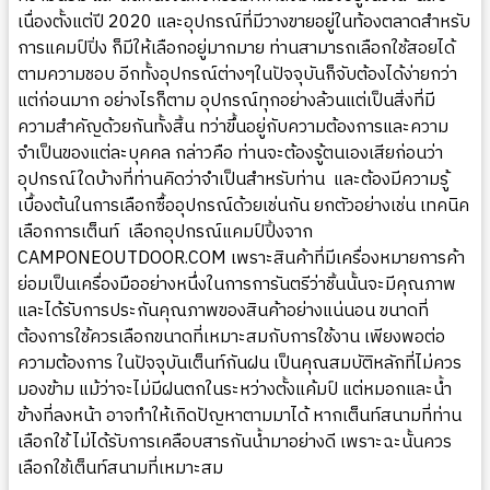
เนื่องตั้งแต่ปี
2020
และอุปกรณ์ที่มีวางขายอยู่ในท้องตลาดสำหรับ
การแคมป์ปิ่ง ก็มีให้เลือกอยู่มากมาย ท่านสามารถเลือกใช้สอยได้
ตามความชอบ อีกทั้งอุปกรณ์ต่างๆในปัจจุบันก็จับต้องได้ง่ายกว่า
แต่ก่อนมาก อย่างไรก็ตาม อุปกรณ์ทุกอย่างล้วนแต่เป็นสิ่งที่มี
ความสำคัญด้วยกันทั้งสิ้น ทว่าขึ้นอยู่กับความต้องการและความ
จำเป็นของแต่ละบุคคล กล่าวคือ ท่านจะต้องรู้ตนเองเสียก่อนว่า
อุปกรณ์ใดบ้างที่ท่านคิดว่าจำเป็นสำหรับท่าน และต้องมีความรู้
เบื้องต้นในการเลือกซื้ออุปกรณ์ด้วยเช่นกัน ยกตัวอย่างเช่น เทคนิค
เลือกการเต็นท์ เลือกอุปกรณ์แคมป์ปิ้งจาก
CAMPONEOUTDOOR.COM
เพราะสินค้าที่มีเครื่องหมายการค้า
ย่อมเป็นเครื่องมืออย่างหนึ่งในการการันตรีว่าชิ้นนั้นจะมีคุณภาพ
และได้รับการประกันคุณภาพของสินค้าอย่างแน่นอน ขนาดที่
ต้องการใช้ควรเลือกขนาดที่เหมาะสมกับการใช้งาน เพียงพอต่อ
ความต้องการ ในปัจจุบันเต็นท์กันฝน เป็นคุณสมบัติหลักที่ไม่ควร
มองข้าม แม้ว่าจะไม่มีฝนตกในระหว่างตั้งแค้มป์ แต่หมอกและน้ำ
ข้างที่ลงหน้า อาจทำให้เกิดปัญหาตามมาได้ หากเต็นท์สนามที่ท่าน
เลือกใช้ ไม่ได้รับการเคลือบสารกันน้ำมาอย่างดี เพราะฉะนั้นควร
เลือกใช้เต็นท์สนามที่เหมาะสม