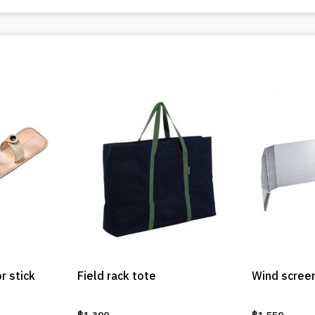
r stick
Field rack tote
Wind scree