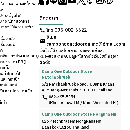
ม้อ และกระทะเหล็กหล่อ
่นๆ
ุปกรณ์จุดไฟ
ติดต่อเรา
อุปกรณ์ทานอาหาร
ุปกรณ์ให้ความสว่าง
โทร 095-002-6622
อีเมล
รื่องครัว
camponeoutdooronline@gmail.com
ครื่องนอน
ตา
เว็บไซต์นี้ ดูแลโดยสาขาราชพฤกษ์ และ
ตาฟืน เตาย่าง และ BBQ
หนองแขมหากพบปัญหาในการใช้เว็บไซต์ กรุณา
ตาย่าง และ BBQ
ติดต่อ:
ตาแก็ส
Camp One Outdoor Store
็นท์ & ทาร์ป
Ratchaphruek:
้และกระเป๋า
5/1 Ratchaphruek Road, T.Bang Krang
อร์นิเจอร์
A. Muang-Nonthaburi 11000 Thailand
๊สกระป๋อง และเชื้อ
062-495-5151
เท้า
(Khun Anuwat M./ Khun Worachat K.)
Camp One Outdoor Store Nongkhaem:
626 Petchkrasem Nongkahaem
Bangkok 10160 Thailand