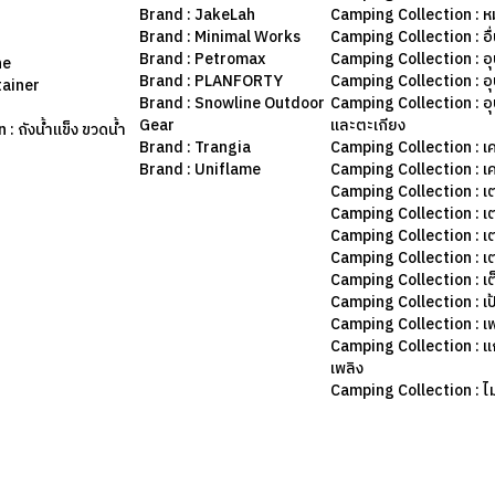
Brand : JakeLah
Camping Collection : ห
Brand : Minimal Works
Camping Collection : อื
Brand : Petromax
Camping Collection : อ
ne
Brand : PLANFORTY
Camping Collection : 
tainer
Brand : Snowline Outdoor
Camping Collection : อ
Gear
และตะเกียง
: ถังน้ำแข็ง ขวดน้ำ
Brand : Trangia
Camping Collection : เค
Brand : Uniflame
Camping Collection : เ
Camping Collection : เ
Camping Collection : เ
Camping Collection : เ
Camping Collection : เ
Camping Collection : เต
Camping Collection : เป
Camping Collection : เฟ
Camping Collection : แก
เพลิง
Camping Collection : ไม้