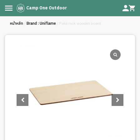
Camp One Outdoor
หน้าหลัก
/
Brand : Uniflame
/ Field rack wooden board