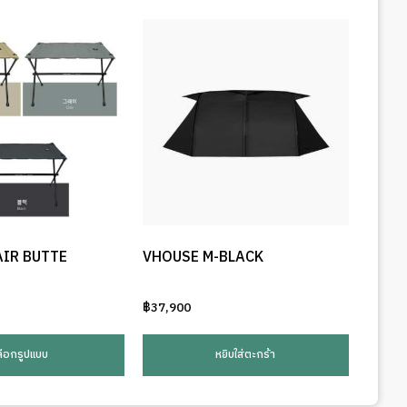
AIR BUTTE
VHOUSE M-BLACK
฿
37,900
This
product
ลือกรูปแบบ
หยิบใส่ตะกร้า
has
multiple