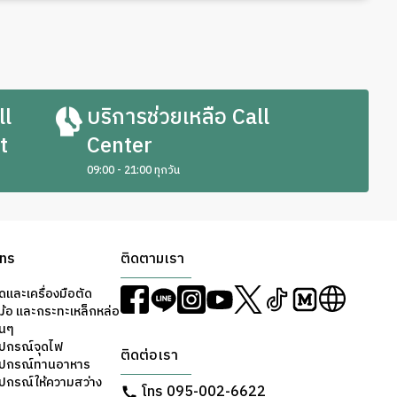
variants.
The
options
may
be
ll
บริการช่วยเหลือ Call
chosen
t
Center
on
the
09:00 - 21:00 ทุกวัน
product
page
ons
ติดตามเรา
ดและเครื่องมือตัด
ม้อ และกระทะเหล็กหล่อ
่นๆ
ุปกรณ์จุดไฟ
ติดต่อเรา
อุปกรณ์ทานอาหาร
ุปกรณ์ให้ความสว่าง
โทร 095-002-6622