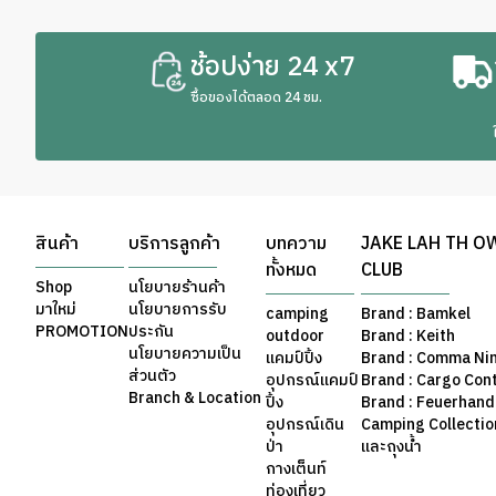
ช้อปง่าย 24 x7
ซื้อของได้ตลอด 24 ชม.
สินค้า
บริการลูกค้า
บทความ
JAKE LAH TH O
ทั้งหมด
CLUB
Shop
นโยบายร้านค้า
มาใหม่
นโยบายการรับ
camping
Brand : Bamkel
PROMOTION
ประกัน
outdoor
Brand : Keith
นโยบายความเป็น
แคมป์ปิ้ง
Brand : Comma Ni
ส่วนตัว
อุปกรณ์แคมป์
Brand : Cargo Con
Branch & Location
ปิ้ง
Brand : Feuerhand
อุปกรณ์เดิน
Camping Collection 
ป่า
และถุงน้ำ
กางเต็นท์
ท่องเที่ยว