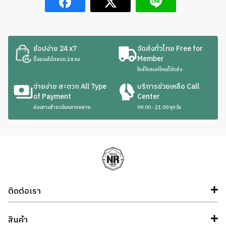
be
chosen
on
the
ช้อปง่าย 24 x7
จัดส่งทั่วไทย Free for
product
Member
ซื้อของได้ตลอด 24 ชม.
page
ใกล้ไกลแค่ไหนก็จัดส่ง
จ่ายง่าย สะดวก All Type
บริการช่วยเหลือ Call
of Payment
Center
ช่องทางชำระเงินหลากหลาย
09:00 - 21:00 ทุกวัน
ติดต่อเรา
สินค้า