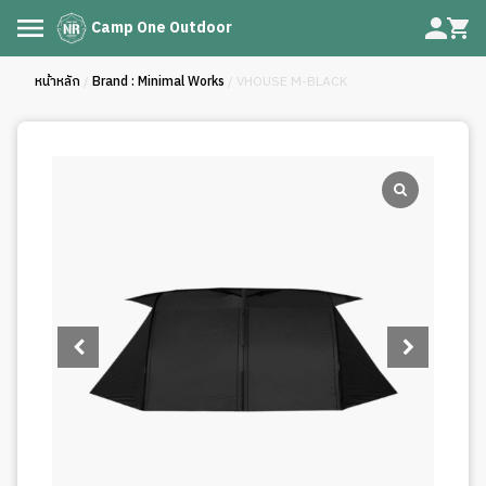
Camp One Outdoor
หน้าหลัก
/
Brand : Minimal Works
/ VHOUSE M-BLACK