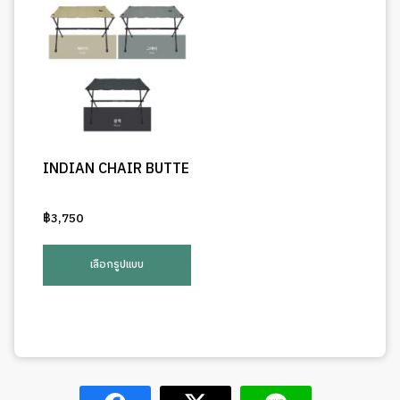
INDIAN CHAIR BUTTE
฿
3,750
This
product
เลือกรูปแบบ
has
multiple
variants.
The
options
may