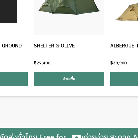
M GROUND
SHELTER G-OLIVE
ALBERGUE-
฿
27,400
฿
39,900
อ่านเพิ่ม
จัดส่งทั่วไทย Free for
จ่ายง่าย สะดวก A