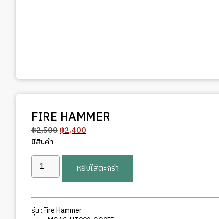
FIRE HAMMER
Original
Current
฿
2,500
฿
2,400
price
price
มีสินค้า
was:
is:
จำนวน
฿2,500.
฿2,400.
หยิบใส่ตะกร้า
FIRE
HAMMER
ชิ้น
รุ่น : Fire Hammer