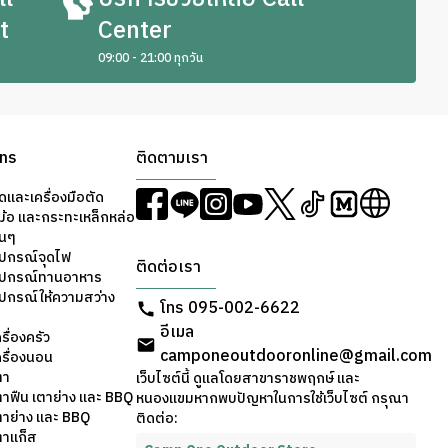
t
Center
09:00 - 21:00 ทุกวัน
ons
ติดตามเรา
ดและเครื่องมือตัด
ม้อ และกระทะเหล็กหล่อ
่นๆ
ุปกรณ์จุดไฟ
ติดต่อเรา
อุปกรณ์ทานอาหาร
ุปกรณ์ให้ความสว่าง
โทร 095-002-6622
อีเมล
รื่องครัว
camponeoutdooronline@gmail.com
ครื่องนอน
ตา
เว็บไซต์นี้ ดูแลโดยสาขาราชพฤกษ์ และ
ตาฟืน เตาย่าง และ BBQ
หนองแขมหากพบปัญหาในการใช้เว็บไซต์ กรุณา
ตาย่าง และ BBQ
ติดต่อ:
ตาแก็ส