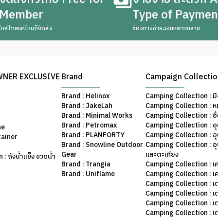
Member
Type of Paymen
ใกล้ไกลแค่ไหนก็จัดส่ง
ช่องทางชำระเงินหลากหลาย
WNER EXCLUSIVE
Brand
Campaign Collecti
Brand : Helinox
Camping Collection : มี
Brand : JakeLah
Camping Collection : ห
Brand : Minimal Works
Camping Collection : อื
Brand : Petromax
Camping Collection : อ
ne
Brand : PLANFORTY
Camping Collection : 
tainer
Brand : Snowline Outdoor
Camping Collection : อ
Gear
และตะเกียง
: ถังน้ำแข็ง ขวดน้ำ
Brand : Trangia
Camping Collection : เค
Brand : Uniflame
Camping Collection : เ
Camping Collection : เ
Camping Collection : เ
Camping Collection : เ
Camping Collection : เ