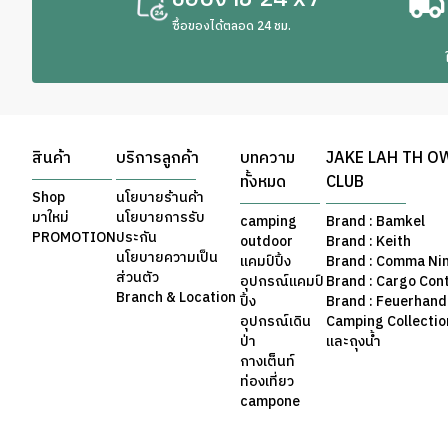
ซื้อของได้ตลอด 24 ชม.
สินค้า
บริการลูกค้า
บทความ
JAKE LAH TH O
ทั้งหมด
CLUB
Shop
นโยบายร้านค้า
มาใหม่
นโยบายการรับ
camping
Brand : Bamkel
PROMOTION
ประกัน
outdoor
Brand : Keith
นโยบายความเป็น
แคมป์ปิ้ง
Brand : Comma Ni
ส่วนตัว
อุปกรณ์แคมป์
Brand : Cargo Con
Branch & Location
ปิ้ง
Brand : Feuerhand
อุปกรณ์เดิน
Camping Collection 
ป่า
และถุงน้ำ
กางเต็นท์
ท่องเที่ยว
campone