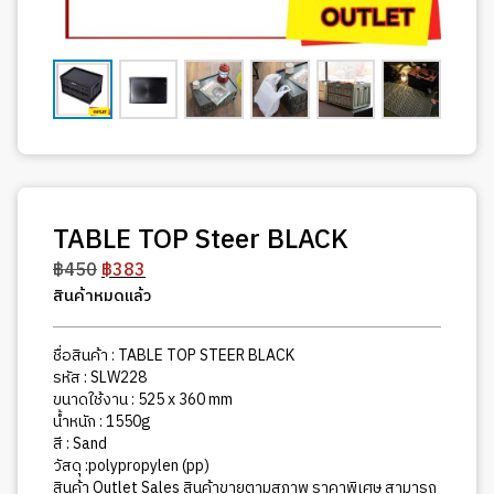
TABLE TOP Steer BLACK
Original
Current
฿
450
฿
383
price
price
สินค้าหมดแล้ว
was:
is:
฿450.
฿383.
ชื่อสินค้า : TABLE TOP STEER BLACK
รหัส : SLW228
ขนาดใช้งาน : 525 x 360 mm
น้ำหนัก : 1550g
สี : Sand
วัสดุ :polypropylen (pp)
สินค้า Outlet Sales สินค้าขายตามสภาพ ราคาพิเศษ สามารถ