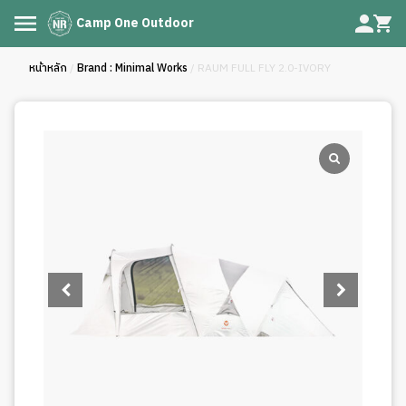
Camp One Outdoor
หน้าหลัก
/
Brand : Minimal Works
/ RAUM FULL FLY 2.0-IVORY