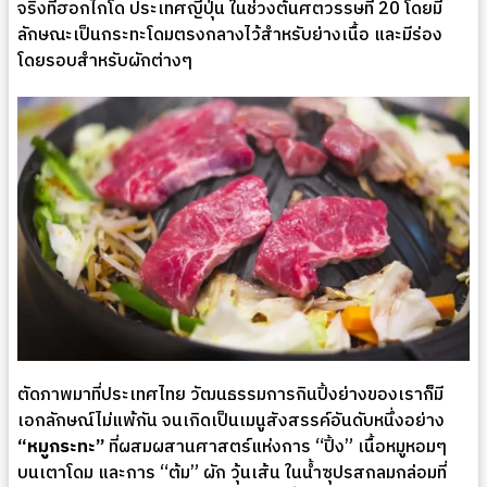
จริงที่ฮอกไกโด ประเทศญี่ปุ่น ในช่วงต้นศตวรรษที่ 20 โดยมี
ลักษณะเป็นกระทะโดมตรงกลางไว้สำหรับย่างเนื้อ และมีร่อง
โดยรอบสำหรับผักต่างๆ
ตัดภาพมาที่ประเทศไทย วัฒนธรรมการกินปิ้งย่างของเราก็มี
เอกลักษณ์ไม่แพ้กัน จนเกิดเป็นเมนูสังสรรค์อันดับหนึ่งอย่าง
“หมูกระทะ”
ที่ผสมผสานศาสตร์แห่งการ “ปิ้ง” เนื้อหมูหอมๆ
บนเตาโดม และการ “ต้ม” ผัก วุ้นเส้น ในน้ำซุปรสกลมกล่อมที่