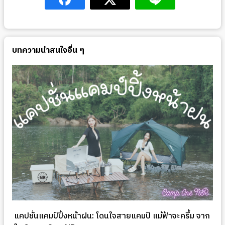
บทความน่าสนใจอื่น ๆ
แคปชั่นแคมป์ปิ้งหน้าฝน: โดนใจสายแคมป์ แม้ฟ้าจะครึ้ม จาก