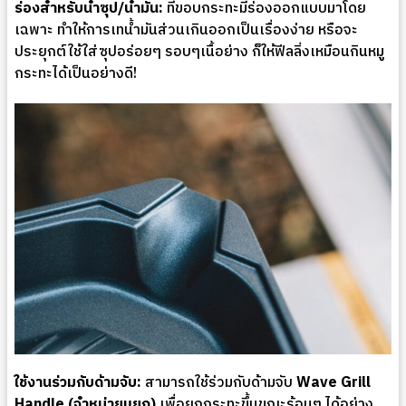
ร่องสำหรับน้ำซุป/น้ำมัน:
ที่ขอบกระทะมีร่องออกแบบมาโดย
เฉพาะ ทำให้การเทน้ำมันส่วนเกินออกเป็นเรื่องง่าย หรือจะ
ประยุกต์ใช้ใส่ซุปอร่อยๆ รอบๆเนื้อย่าง ก็ให้ฟีลลิ่งเหมือนกินหมู
กระทะได้เป็นอย่างดี!
ใช้งานร่วมกับด้ามจับ:
สามารถใช้ร่วมกับด้ามจับ
Wave Grill
Handle (จำหน่ายแยก)
เพื่อยกกระทะขึ้นขณะร้อนๆ ได้อย่าง