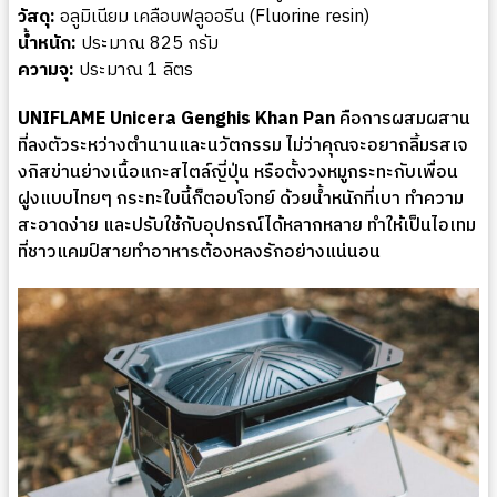
วัสดุ:
อลูมิเนียม เคลือบฟลูออรีน (Fluorine resin)
น้ำหนัก:
ประมาณ 825 กรัม
ความจุ:
ประมาณ 1 ลิตร
UNIFLAME Unicera Genghis Khan Pan
คือการผสมผสาน
ที่ลงตัวระหว่างตำนานและนวัตกรรม ไม่ว่าคุณจะอยากลิ้มรสเจ
งกิสข่านย่างเนื้อแกะสไตล์ญี่ปุ่น หรือตั้งวงหมูกระทะกับเพื่อน
ฝูงแบบไทยๆ กระทะใบนี้ก็ตอบโจทย์ ด้วยน้ำหนักที่เบา ทำความ
สะอาดง่าย และปรับใช้กับอุปกรณ์ได้หลากหลาย ทำให้เป็นไอเทม
ที่ชาวแคมป์สายทำอาหารต้องหลงรักอย่างแน่นอน