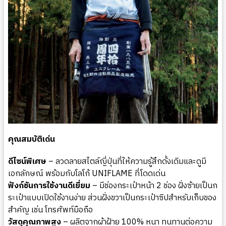
คุณสมบัติเด่น
ดีไซน์พิเศษ
– ลวดลายสไตล์ญี่ปุ่นที่ให้ความรู้สึกดั้งเดิมและดูมี
เอกลักษณ์ พร้อมกับโลโก้ UNIFLAME ที่โดดเด่น
ฟังก์ชันการใช้งานดีเยี่ยม
– มีช่องกระเป๋าหน้า 2 ช่อง ฝั่งซ้ายเป็นก
ระเป๋าแบบเปิดใช้งานง่าย ส่วนฝั่งขวาเป็นกระเป๋าซิปสำหรับเก็บของ
สำคัญ เช่น โทรศัพท์มือถือ
วัสดุคุณภาพสูง
– ผลิตจากผ้าฝ้าย 100% หนา ทนทานต่อความ