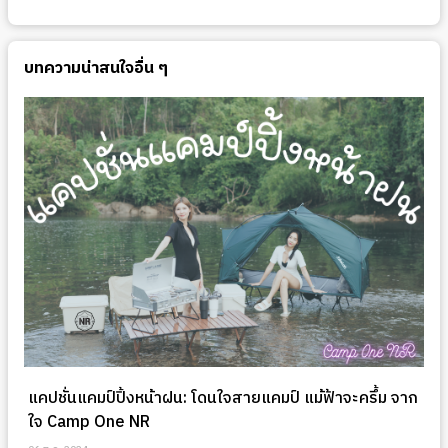
บทความน่าสนใจอื่น ๆ
แคปชั่นแคมป์ปิ้งหน้าฝน: โดนใจสายแคมป์ แม้ฟ้าจะครึ้ม จาก
ใจ Camp One NR