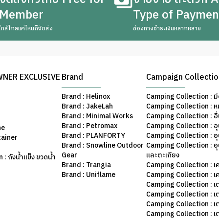
Member
Type of Paymen
ใกล้ไกลแค่ไหนก็จัดส่ง
ช่องทางชำระเงินหลากหลาย
WNER EXCLUSIVE
Brand
Campaign Collecti
Brand : Helinox
Camping Collection : มี
Brand : JakeLah
Camping Collection : ห
Brand : Minimal Works
Camping Collection : อื
Brand : Petromax
Camping Collection : อ
ne
Brand : PLANFORTY
Camping Collection : 
tainer
Brand : Snowline Outdoor
Camping Collection : อ
Gear
และตะเกียง
: ถังน้ำแข็ง ขวดน้ำ
Brand : Trangia
Camping Collection : เค
Brand : Uniflame
Camping Collection : เ
Camping Collection : เ
Camping Collection : เ
Camping Collection : เ
Camping Collection : เ