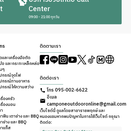
t
Center
09:00 - 21:00 ทุกวัน
ons
ติดตามเรา
ดและเครื่องมือตัด
ม้อ และกระทะเหล็กหล่อ
่นๆ
ุปกรณ์จุดไฟ
ติดต่อเรา
อุปกรณ์ทานอาหาร
ุปกรณ์ให้ความสว่าง
โทร 095-002-6622
อีเมล
รื่องครัว
camponeoutdooronline@gmail.com
ครื่องนอน
ตา
เว็บไซต์นี้ ดูแลโดยสาขาราชพฤกษ์ และ
ตาฟืน เตาย่าง และ BBQ
หนองแขมหากพบปัญหาในการใช้เว็บไซต์ กรุณา
ตาย่าง และ BBQ
ติดต่อ:
ตาแก็ส