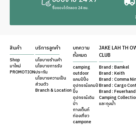
ซื้อของได้ตลอด 24 ชม.
สินค้า
บริการลูกค้า
บทความ
JAKE LAH TH O
ทั้งหมด
CLUB
Shop
นโยบายร้านค้า
มาใหม่
นโยบายการรับ
camping
Brand : Bamkel
PROMOTION
ประกัน
outdoor
Brand : Keith
นโยบายความเป็น
แคมป์ปิ้ง
Brand : Comma Ni
ส่วนตัว
อุปกรณ์แคมป์
Brand : Cargo Con
Branch & Location
ปิ้ง
Brand : Feuerhand
อุปกรณ์เดิน
Camping Collection 
ป่า
และถุงน้ำ
กางเต็นท์
ท่องเที่ยว
campone