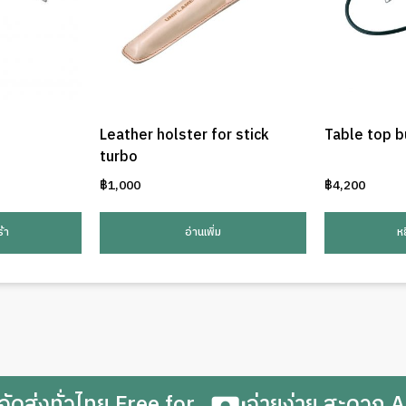
0
Leather holster for stick
Table top b
turbo
฿
1,000
฿
4,200
้า
อ่านเพิ่ม
ห
จัดส่งทั่วไทย Free for
จ่ายง่าย สะดวก A