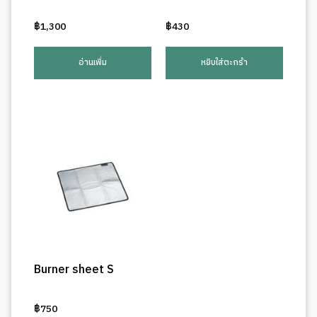
฿
1,300
฿
430
อ่านเพิ่ม
หยิบใส่ตะกร้า
Burner sheet S
฿
750