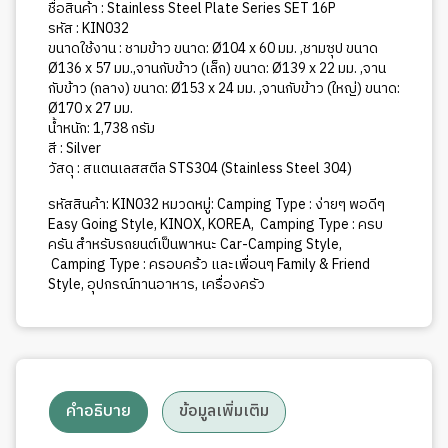
Series
ชื่อสินค้า : Stainless Steel Plate Series SET 16P
SET
รหัส : KIN032
16P
ขนาดใช้งาน : ชามข้าว ขนาด: Ø104 x 60 มม. ,ชามซุป ขนาด
Ø136 x 57 มม.,จานกับข้าว (เล็ก) ขนาด: Ø139 x 22 มม. ,จาน
ชิ้น
กับข้าว (กลาง) ขนาด: Ø153 x 24 มม. ,จานกับข้าว (ใหญ่) ขนาด:
Ø170 x 27 มม.
น้ำหนัก: 1,738 กรัม
สี : Silver
วัสดุ : สแตนเลสสตีล STS304 (Stainless Steel 304)
รหัสสินค้า:
KIN032
หมวดหมู่:
Camping Type : ง่ายๆ พอดีๆ
Easy Going Style
,
KINOX
,
KOREA
,
Camping Type : ครบ
ครัน สำหรับรถยนต์เป็นพาหนะ Car-Camping Style
,
Camping Type : ครอบคร้ว และเพื่อนๆ Family & Friend
Style
,
อุปกรณ์ทานอาหาร
,
เครื่องครัว
คำอธิบาย
ข้อมูลเพิ่มเติม