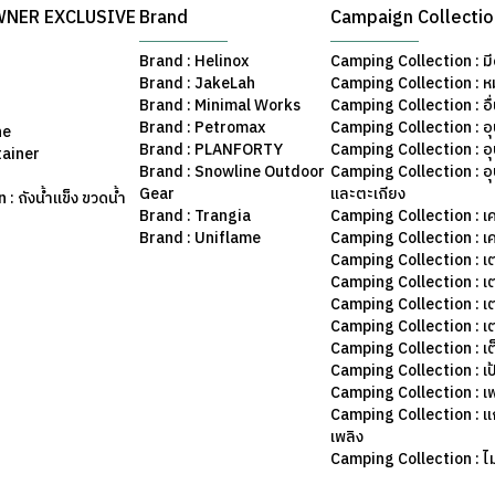
WNER EXCLUSIVE
Brand
Campaign Collecti
Brand : Helinox
Camping Collection : มี
Brand : JakeLah
Camping Collection : ห
Brand : Minimal Works
Camping Collection : อื
Brand : Petromax
Camping Collection : อ
ne
Brand : PLANFORTY
Camping Collection : 
tainer
Brand : Snowline Outdoor
Camping Collection : อ
Gear
และตะเกียง
: ถังน้ำแข็ง ขวดน้ำ
Brand : Trangia
Camping Collection : เค
Brand : Uniflame
Camping Collection : เ
Camping Collection : เ
Camping Collection : เ
Camping Collection : เ
Camping Collection : เ
Camping Collection : เต
Camping Collection : เป
Camping Collection : เฟ
Camping Collection : แก
เพลิง
Camping Collection : ไม้