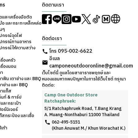
ons
ติดตามเรา
ดและเครื่องมือตัด
ม้อ และกระทะเหล็กหล่อ
่นๆ
ุปกรณ์จุดไฟ
ติดต่อเรา
อุปกรณ์ทานอาหาร
ุปกรณ์ให้ความสว่าง
โทร 095-002-6622
อีเมล
รื่องครัว
camponeoutdooronline@gmail.com
ครื่องนอน
ตา
เว็บไซต์นี้ ดูแลโดยสาขาราชพฤกษ์ และ
ตาฟืน เตาย่าง และ BBQ
หนองแขมหากพบปัญหาในการใช้เว็บไซต์ กรุณา
ตาย่าง และ BBQ
ติดต่อ:
ตาแก็ส
Camp One Outdoor Store
็นท์ & ทาร์ป
Ratchaphruek:
้และกระเป๋า
5/1 Ratchaphruek Road, T.Bang Krang
อร์นิเจอร์
A. Muang-Nonthaburi 11000 Thailand
๊สกระป๋อง และเชื้อ
062-495-5151
เท้า
(Khun Anuwat M./ Khun Worachat K.)