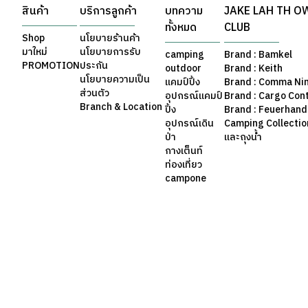
สินค้า
บริการลูกค้า
บทความ
JAKE LAH TH O
ทั้งหมด
CLUB
Shop
นโยบายร้านค้า
มาใหม่
นโยบายการรับ
camping
Brand : Bamkel
PROMOTION
ประกัน
outdoor
Brand : Keith
นโยบายความเป็น
แคมป์ปิ้ง
Brand : Comma Ni
ส่วนตัว
อุปกรณ์แคมป์
Brand : Cargo Con
Branch & Location
ปิ้ง
Brand : Feuerhand
อุปกรณ์เดิน
Camping Collection 
ป่า
และถุงน้ำ
กางเต็นท์
ท่องเที่ยว
campone