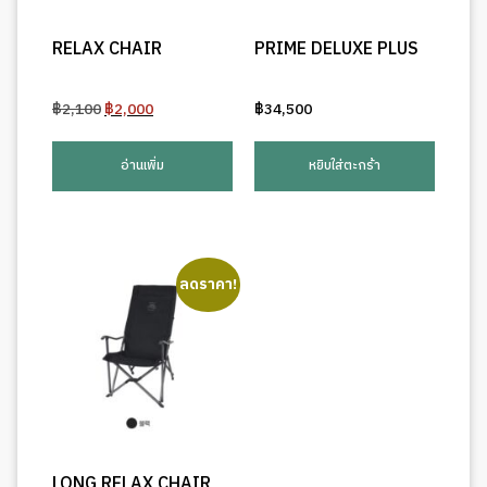
RELAX CHAIR
PRIME DELUXE PLUS
Original
Current
฿
2,100
฿
2,000
฿
34,500
price
price
was:
is:
อ่านเพิ่ม
หยิบใส่ตะกร้า
฿2,100.
฿2,000.
ลดราคา!
LONG RELAX CHAIR