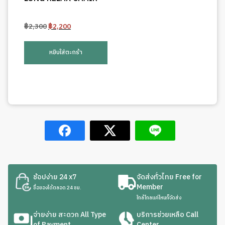
Original
Current
฿
2,300
฿
2,200
price
price
was:
is:
หยิบใส่ตะกร้า
฿2,300.
฿2,200.
ช้อปง่าย 24 x7
จัดส่งทั่วไทย Free for
Member
ซื้อของได้ตลอด 24 ชม.
ใกล้ไกลแค่ไหนก็จัดส่ง
จ่ายง่าย สะดวก All Type
บริการช่วยเหลือ Call
of Payment
Center