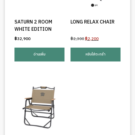
SATURN 2 ROOM
LONG RELAX CHAIR
WHITE EDITION
Original
Current
฿
32,900
฿
2,300
฿
2,200
price
price
was:
is:
อ่านเพิ่ม
หยิบใส่ตะกร้า
฿2,300.
฿2,200.