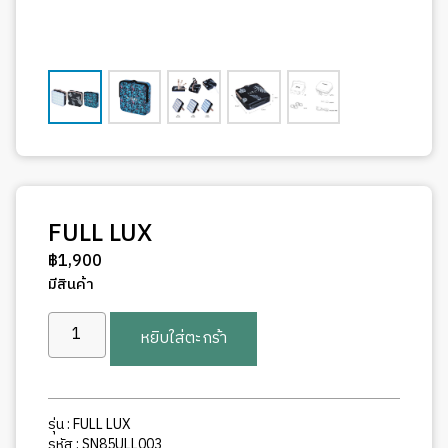
FULL LUX
฿
1,900
มีสินค้า
จำนวน
หยิบใส่ตะกร้า
FULL
LUX
ชิ้น
รุ่น : FULL LUX
รหัส : SN85ULL003