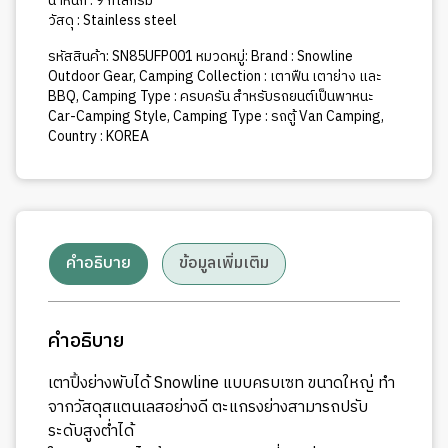
ชิ้น
น้ำหนัก : 9 กิโลกรัม
วัสดุ : Stainless steel
รหัสสินค้า:
SN85UFP001
หมวดหมู่:
Brand : Snowline
Outdoor Gear
,
Camping Collection : เตาฟืน เตาย่าง และ
BBQ
,
Camping Type : ครบครัน สำหรับรถยนต์เป็นพาหนะ
Car-Camping Style
,
Camping Type : รถตู้ Van Camping
,
Country : KOREA
คำอธิบาย
ข้อมูลเพิ่มเติม
คำอธิบาย
เตาปิ้งย่างพับได้ Snowline แบบครบเซท ขนาดใหญ่ ทำ
จากวัสดุสแตนเลสอย่างดี ตะแกรงย่างสามารถปรับ
ระดับสูงต่ำได้