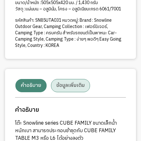
M3(BLACK)
ขนาด/น้ำหนัก :505x505x420 มม. / 1,430 กรัม
ชิ้น
วัสดุ :แผ่นบน – อลูมินั่ม, โครง – อลูมิเนียมเกรด 6061/7001
รหัสสินค้า:
SN85UTA031
หมวดหมู่:
Brand : Snowline
Outdoor Gear
,
Camping Collection : เฟอร์นิเจอร์
,
Camping Type : ครบครัน สำหรับรถยนต์เป็นพาหนะ Car-
Camping Style
,
Camping Type : ง่ายๆ พอดีๆ Easy Going
Style
,
Country : KOREA
คำอธิบาย
ข้อมูลเพิ่มเติม
คำอธิบาย
โต๊ะ Snowline series CUBE FAMILY ขนาดเล็กน้ำ
หนักเบา สามารถประกอบข้าชุดกับ CUBE FAMILY
TABLE M3 หรือ L6 ได้อย่างลงตัว