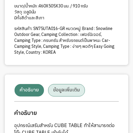
PLATE
ขนาด/น้ำหนัก :460X505X30 มม. / 910 กรัม
ชิ้น
วัสดุ :อลูมินั่ม
มีทั้งสีดำและสีเทา
รหัสสินค้า:
SN75UTA016-GR
หมวดหมู่:
Brand : Snowline
Outdoor Gear
,
Camping Collection : เฟอร์นิเจอร์
,
Camping Type : ครบครัน สำหรับรถยนต์เป็นพาหนะ Car-
Camping Style
,
Camping Type : ง่ายๆ พอดีๆ Easy Going
Style
,
Country : KOREA
คำอธิบาย
ข้อมูลเพิ่มเติม
คำอธิบาย
อุปกรณ์เสริมสำหรับ CUBE TABLE ทำให้สามารถต่อ
โต๊ะ CUBE TABLE เข้ากันได้