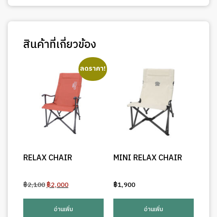
สินค้าที่เกี่ยวข้อง
ลดราคา!
RELAX CHAIR
MINI RELAX CHAIR
Original
Current
฿
2,100
฿
2,000
฿
1,900
price
price
was:
is:
อ่านเพิ่ม
อ่านเพิ่ม
฿2,100.
฿2,000.