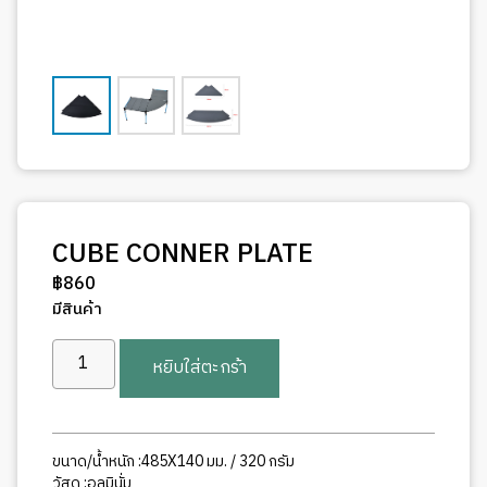
CUBE CONNER PLATE
฿
860
มีสินค้า
จำนวน
หยิบใส่ตะกร้า
CUBE
CONNER
PLATE
ชิ้น
ขนาด/น้ำหนัก :485X140 มม. / 320 กรัม
วัสดุ :อลูมินั่ม