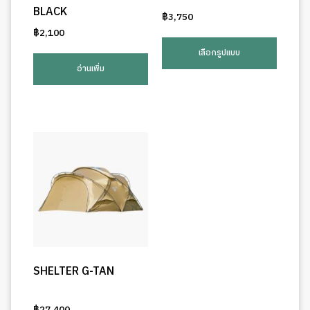
BLACK
฿
3,750
฿
2,100
This
produ
เลือกรูปแบบ
has
อ่านเพิ่ม
multip
varian
The
optio
may
be
chose
on
the
produ
page
SHELTER G-TAN
฿
27,400